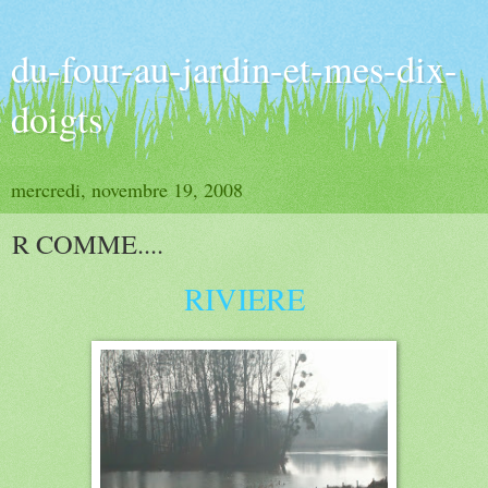
du-four-au-jardin-et-mes-dix-
doigts
mercredi, novembre 19, 2008
R COMME....
RIVIERE