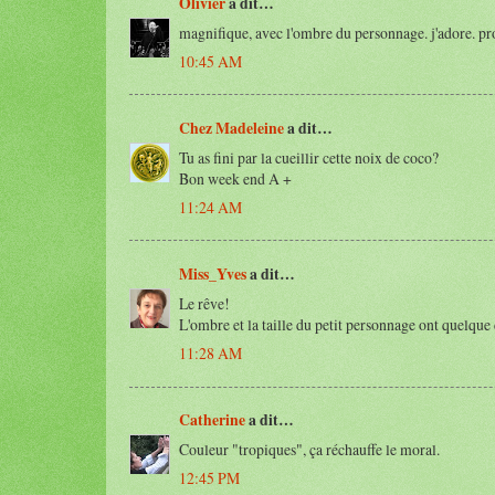
Olivier
a dit…
magnifique, avec l'ombre du personnage. j'adore. profi
10:45 AM
Chez Madeleine
a dit…
Tu as fini par la cueillir cette noix de coco?
Bon week end A +
11:24 AM
Miss_Yves
a dit…
Le rêve!
L'ombre et la taille du petit personnage ont quelque
11:28 AM
Catherine
a dit…
Couleur "tropiques", ça réchauffe le moral.
12:45 PM