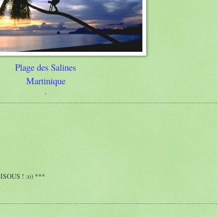
Plage des Salines
Martinique
-
BISOUS ! :o) ***