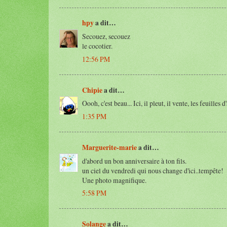
hpy
a dit…
Secouez, secouez
le cocotier.
12:56 PM
Chipie
a dit…
Oooh, c'est beau... Ici, il pleut, il vente, les feuilles
1:35 PM
Marguerite-marie
a dit…
d'abord un bon anniversaire à ton fils.
un ciel du vendredi qui nous change d'ici..tempête!
Une photo magnifique.
5:58 PM
Solange
a dit…