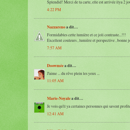
Splendid! Merci de ta carte, elle est arrivée ilya 2 j
4:22 PM
Nazzareno
a dit…
Formidables cette lumière et ce joli contraste...!!!
Excellent couleurs , lumière et perspective , bonne 
7:57 AM
Doowmée
a dit…
J'aime ... du rêve plein les yeux ...
11:05 AM
Marie-Noyale
a dit…
Je vois qu'il ya certaines personnes qui savent profite
12:41 AM