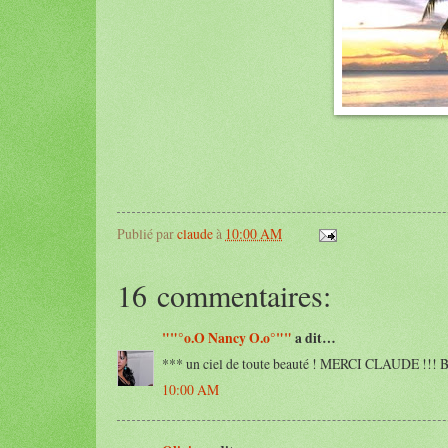
Publié par
claude
à
10:00 AM
16 commentaires:
""°o.O Nancy O.o°""
a dit…
*** un ciel de toute beauté ! MERCI CLAUDE !!! 
10:00 AM