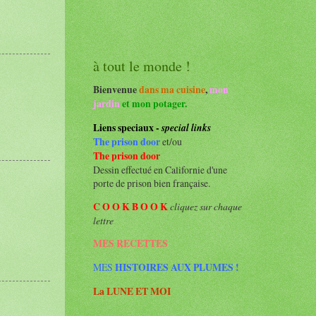
à tout le monde !
Bienvenue
dans ma cuisine
,
mon
jardin
et mon potager.
Liens speciaux -
special links
The prison door
et/ou
The prison door
Dessin effectué en Californie d'une
porte de prison bien française.
C
O
O
K
B
O
O
K
cliquez sur chaque
lettre
MES
RECETTES
MES
HISTOIRES AUX PLUMES
!
La LUNE ET MOI